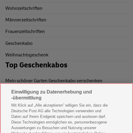
Wohnzeitschriften
Männerzeitschriften
Frauenzeitschriften
Geschenkabo
Weihnachtsgeschenk
Top Geschenkabos
Mein schöner Garten Geschenkabo verschenken
Einwilligung zu Datenerhebung und
Wohnen & Garten Geschenkabo verschenken
-übermittlung
Mein schönes Land Geschenkabo verschenken
Mit Klick auf „Alle akzeptieren” willigen Sie ein, dass die
Deutsche Post AG alle Technologien verwenden und
Bild der Frau Geschenkabo verschenken
Daten auf Ihrem Endgerät speichern und auslesen darf.
Diese Technologien ermöglichen es, personenbezogene
11 Freunde Geschenkabo verschenken
Auswertungen zu Besuchen und Nutzung unserer